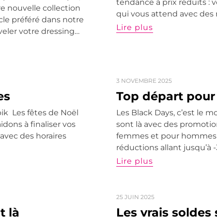
tendance à prix réduits : 
re nouvelle collection
qui vous attend avec des 
cle préféré dans notre
Lire plus
veler votre dressing…
3 NOVEMBRE 2025
es
Top départ pour 
ik Les fêtes de Noël
Les Black Days, c’est le mo
dons à finaliser vos
sont là avec des promotio
 avec des horaires
femmes et pour hommes !
réductions allant jusqu’à
Lire plus
25 JUIN 2025
t là
Les vrais soldes