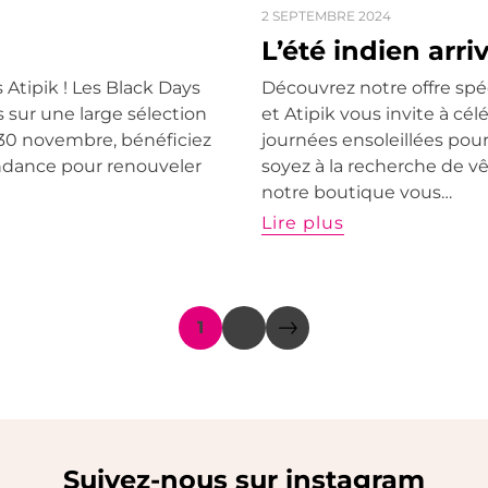
2 SEPTEMBRE 2024
L’été indien arri
 Atipik ! Les Black Days
Découvrez notre offre spéci
 sur une large sélection
et Atipik vous invite à cé
30 novembre, bénéficiez
journées ensoleillées pou
endance pour renouveler
soyez à la recherche de 
notre boutique vous…
Lire plus
1
2
Suivez-nous sur instagram