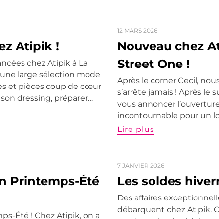
12 MARS 2026
z Atipik !
Nouveau chez At
Street One !
lancées chez Atipik à La
r une large sélection mode
Après le corner Cecil, nou
s et pièces coup de cœur
s’arrête jamais ! Après l
 son dressing, préparer…
vous annoncer l’ouvertur
incontournable pour un lo
Lire plus
7 JANVIER 2026
on Printemps-Été
Les soldes hiver
Des affaires exceptionnelles
débarquent chez Atipik. C
mps-Été ! Chez Atipik, on a